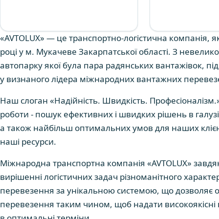
«AVTOLUX» — це транспортно-логістична компанія, як
році у м. Мукачеве Закарпатської області. З невелико
автопарку якої була пара радянських вантажівок, п
у визнаного лідера міжнародних вантажних перевез
Наш слоган «Надійність. Швидкість. Професіоналізм.» 
роботи - пошук ефективних і швидких рішень в галу
а також найбільш оптимальних умов для наших клієн
наші ресурси.
Міжнародна транспортна компанія «AVTOLUX» завдяк
вирішенні логістичних задач різноманітного характе
перевезення за унікальною системою, що дозволяє 
перевезення таким чином, щоб надати високоякісні 
в оптимальні терміни.