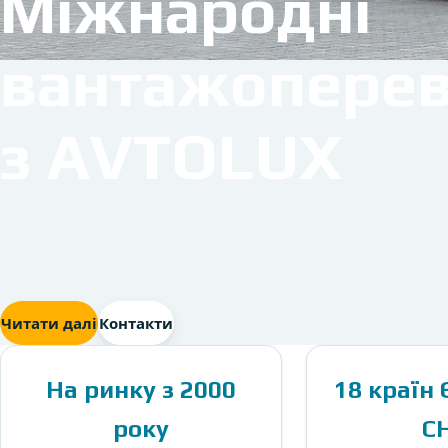
Міжнародні
вантажоперев
з AVTOLUX
Надійна доставка вантажів автотранспортом
СНД з 2000 року.
Читати далі
Контакти
На ринку з 2000
18 країн 
року
С