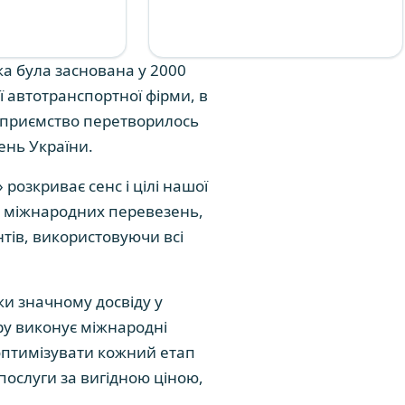
а була заснована у 2000
ї автотранспортної фірми, в
ідприємство перетворилось
ень України.
розкриває сенс і цілі нашої
зі міжнародних перевезень,
тів, використовуючи всі
и значному досвіду у
ру виконує міжнародні
оптимізувати кожний етап
послуги за вигідною ціною,