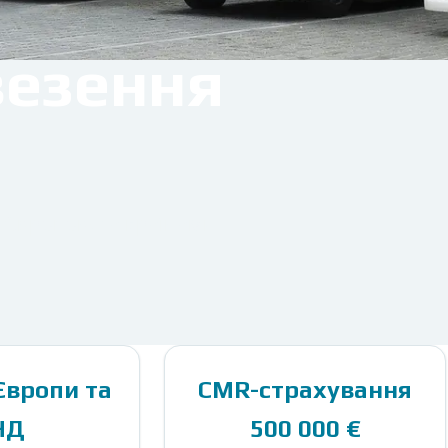
езення
 Європою та країнами
Європи та
CMR-страхування
НД
500 000 €